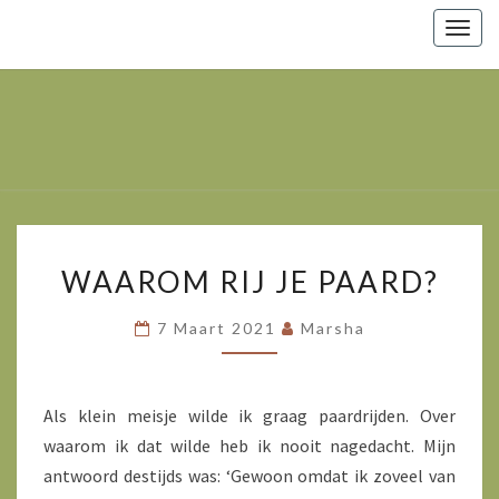
Togg
navig
Marsha
Wijlhuizen.nl
– Paarden
Zoals Ze
Zijn.
WAAROM
WAAROM RIJ JE PAARD?
RIJ
JE
7 Maart 2021
Marsha
PAARD?
Als klein meisje wilde ik graag paardrijden. Over
waarom ik dat wilde heb ik nooit nagedacht. Mijn
antwoord destijds was: ‘Gewoon omdat ik zoveel van