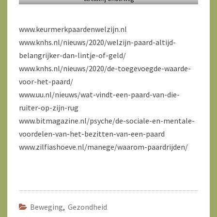
www.keurmerkpaardenwelzijn.nl
www.knhs.nl/nieuws/2020/welzijn-paard-altijd-
belangrijker-dan-lintje-of-geld/
www.knhs.nl/nieuws/2020/de-toegevoegde-waarde-
voor-het-paard/
www.uu.nl/nieuws/wat-vindt-een-paard-van-die-
ruiter-op-zijn-rug
www.bitmagazine.nl/psyche/de-sociale-en-mentale-
voordelen-van-het-bezitten-van-een-paard
www.zilfiashoeve.nl/manege/waarom-paardrijden/
Beweging
,
Gezondheid