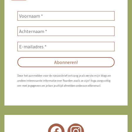
Door het aanmelden voor de nieuwsbrief ontvang je als eerste mijn blogs en
andere interessante informatie over Paarden zoals ze zijn! Ik ga zorgvuldig
om met je gegevens en je kan je altijd afmelden onderaan elke email.