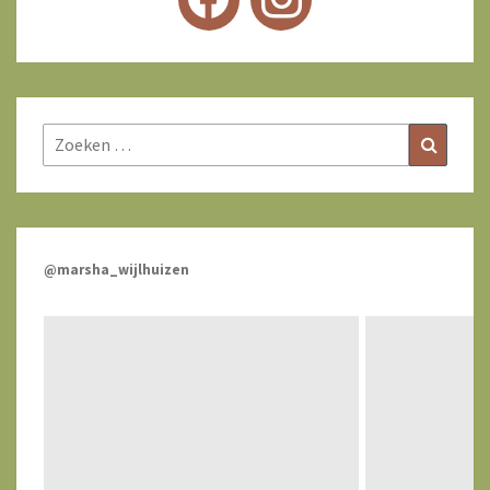
Zoeken
Zoeke
naar:
@marsha_wijlhuizen