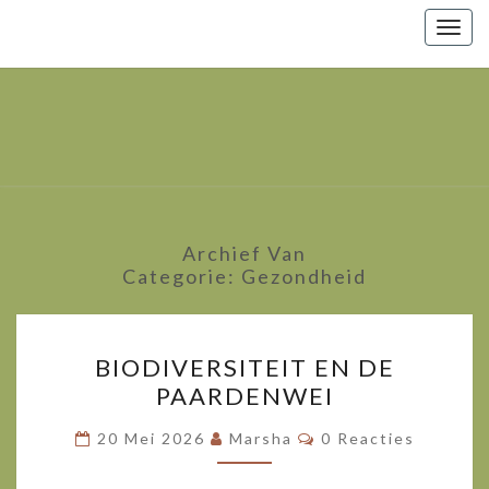
Togg
navig
Marsha
Wijlhuizen.nl
– Paarden
Zoals Ze
Zijn.
Archief Van
Categorie:
Gezondheid
BIODIVERSITEIT
BIODIVERSITEIT EN DE
EN
PAARDENWEI
DE
PAARDENWEI
Reacties
20 Mei 2026
Marsha
0 Reacties