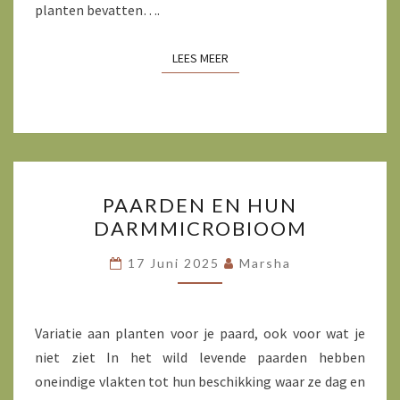
planten bevatten….
LEES MEER
LEES MEER
PAARDEN
PAARDEN EN HUN
EN
DARMMICROBIOOM
HUN
DARMMICROBIOOM
17 Juni 2025
Marsha
Variatie aan planten voor je paard, ook voor wat je
niet ziet In het wild levende paarden hebben
oneindige vlakten tot hun beschikking waar ze dag en