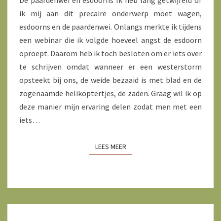
De paardenwei en esdoorns Ik heb lang getwijfeld of
ik mij aan dit precaire onderwerp moet wagen,
esdoorns en de paardenwei. Onlangs merkte ik tijdens
een webinar die ik volgde hoeveel angst de esdoorn
oproept. Daarom heb ik toch besloten om er iets over
te schrijven omdat wanneer er een westerstorm
opsteekt bij ons, de weide bezaaid is met blad en de
zogenaamde helikoptertjes, de zaden. Graag wil ik op
deze manier mijn ervaring delen zodat men met een
iets…
LEES MEER
LEES MEER
VOORJAARSGRAS