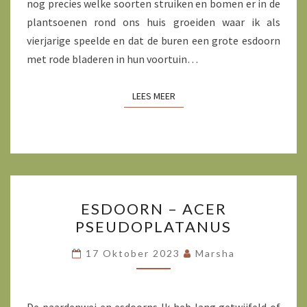
nog precies welke soorten struiken en bomen er in de
plantsoenen rond ons huis groeiden waar ik als
vierjarige speelde en dat de buren een grote esdoorn
met rode bladeren in hun voortuin…
LEES MEER
LEES MEER
ESDOORN
ESDOORN – ACER
–
PSEUDOPLATANUS
ACER
PSEUDOPLATANUS
17 Oktober 2023
Marsha