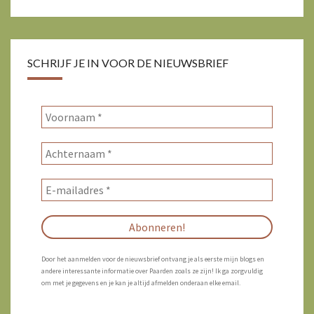
SCHRIJF JE IN VOOR DE NIEUWSBRIEF
Door het aanmelden voor de nieuwsbrief ontvang je als eerste mijn blogs en
andere interessante informatie over Paarden zoals ze zijn! Ik ga zorgvuldig
om met je gegevens en je kan je altijd afmelden onderaan elke email.