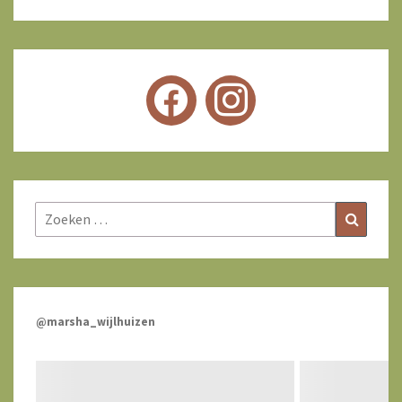
Zoeken
Zoeke
naar:
@marsha_wijlhuizen