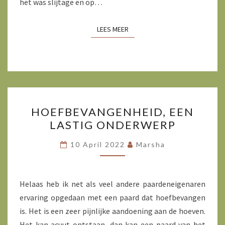
het was slijtage en op…
LEES MEER
LEES MEER
HOEFBEVANGENHEID,
HOEFBEVANGENHEID, EEN
EEN
LASTIG ONDERWERP
LASTIG
ONDERWERP
10 April 2022
Marsha
Helaas heb ik net als veel andere paardeneigenaren
ervaring opgedaan met een paard dat hoefbevangen
is. Het is een zeer pijnlijke aandoening aan de hoeven.
Het kan acuut ontstaan, dan kan een paard van het