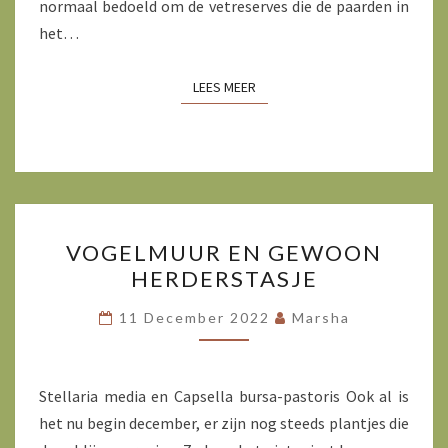
normaal bedoeld om de vetreserves die de paarden in
het…
LEES MEER
LEES MEER
VOGELMUUR
VOGELMUUR EN GEWOON
EN
HERDERSTASJE
GEWOON
HERDERSTASJE
11 December 2022
Marsha
Stellaria media en Capsella bursa-pastoris Ook al is
het nu begin december, er zijn nog steeds plantjes die