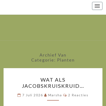
Togg
navig
Marsha
Wijlhuizen.nl
– Paarden
Zoals Ze
Zijn.
Archief Van
Categorie:
Planten
WAT
WAT ALS
ALS
JACOBSKRUISKRUID…
JACOBSKRUISKRUID…
Reacties
7 Juli 2026
Marsha
2 Reacties