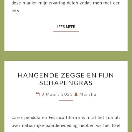
deze manier mijn ervaring delen zodat men met een
iets…
LEES MEER
LEES MEER
HANGENDE
HANGENDE ZEGGE EN FIJN
ZEGGE
SCHAPENGRAS
EN
FIJN
8 Maart 2023
Marsha
SCHAPENGRAS
Carex pendula en Festuca filiformis In al het tumult
over natuurlijke paardenvoeding hebben we het heel