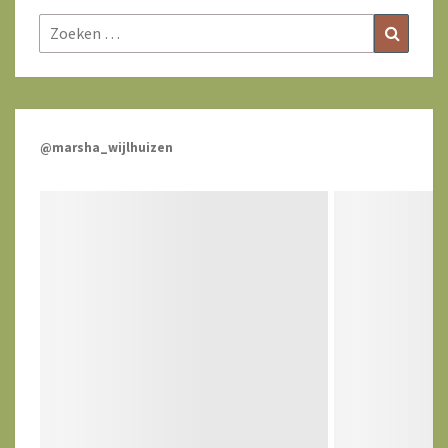
Zoeken
Zoeke
naar:
@marsha_wijlhuizen