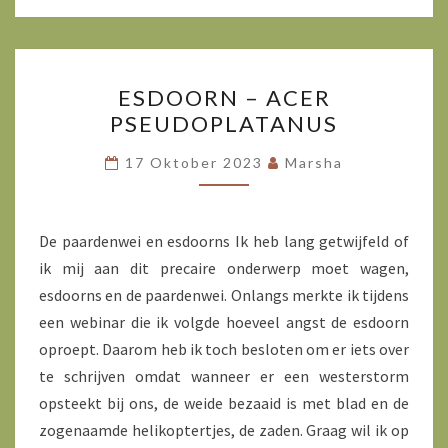
ESDOORN
ESDOORN – ACER
–
PSEUDOPLATANUS
ACER
PSEUDOPLATANUS
17 Oktober 2023
Marsha
De paardenwei en esdoorns Ik heb lang getwijfeld of
ik mij aan dit precaire onderwerp moet wagen,
esdoorns en de paardenwei. Onlangs merkte ik tijdens
een webinar die ik volgde hoeveel angst de esdoorn
oproept. Daarom heb ik toch besloten om er iets over
te schrijven omdat wanneer er een westerstorm
opsteekt bij ons, de weide bezaaid is met blad en de
zogenaamde helikoptertjes, de zaden. Graag wil ik op