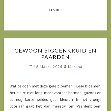
LEES MEER
LEES MEER
GEWOON
GEWOON BIGGENKRUID EN
BIGGENKRUID
PAARDEN
EN
PAARDEN
16 Maart 2025
Marsha
Wat te doen met deze gele bloemen?! Gele bloemen,
het duurt niet lang meer voordat bermen, gazons en
de nog korte weides geel kleuren. In het vroege
voorjaar gaat het dan meestal om Paardenbloem