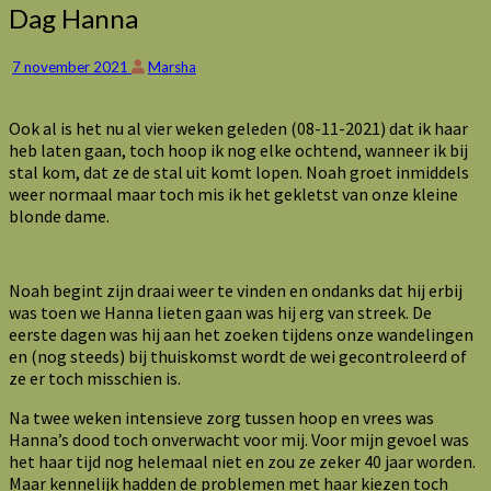
Dag
Dag Hanna
Hanna
7 november 2021
Marsha
Ook al is het nu al vier weken geleden (08-11-2021) dat ik haar
heb laten gaan, toch hoop ik nog elke ochtend, wanneer ik bij
stal kom, dat ze de stal uit komt lopen. Noah groet inmiddels
weer normaal maar toch mis ik het gekletst van onze kleine
blonde dame.
Noah begint zijn draai weer te vinden en ondanks dat hij erbij
was toen we Hanna lieten gaan was hij erg van streek. De
eerste dagen was hij aan het zoeken tijdens onze wandelingen
en (nog steeds) bij thuiskomst wordt de wei gecontroleerd of
ze er toch misschien is.
Na twee weken intensieve zorg tussen hoop en vrees was
Hanna’s dood toch onverwacht voor mij. Voor mijn gevoel was
het haar tijd nog helemaal niet en zou ze zeker 40 jaar worden.
Maar kennelijk hadden de problemen met haar kiezen toch