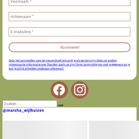
Door het aanmelden voor de nieuwsbrief ontvang je als eerste mijn blogs en andere
interessante informatie over Paarden zoals ze zijn! Ik ga zorgvuldig om met je gegevens en je
kan je altijd afmelden onderaan elke email.
Zoeken
Zoeken
naar:
@marsha_wijlhuizen