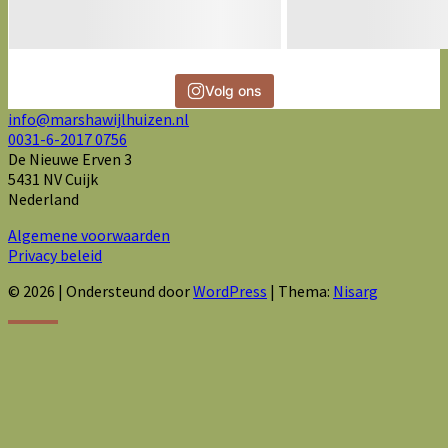
Volg ons
info@marshawijlhuizen.nl
0031-6-2017 0756
De Nieuwe Erven 3
5431 NV Cuijk
Nederland
Algemene voorwaarden
Privacy beleid
© 2026
|
Ondersteund door
WordPress
|
Thema:
Nisarg