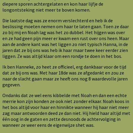
diepere sporen achtergelaten en kon haar lijfje de
longontsteking niet meer te boven komen.
Die laatste dag was ze enorm verslechterd en heb ik de
beslissing moeten nemen om haar te laten gaan. Toen ze daar
zo bij mij en Noah lag was het zo dubbel. Het hijgen was over
en ze had geen pijn meer er kwam een rust over ons heen. Maar
aan de andere kant was het liggen zo niet typisch Hanna, in de
jaren dat ze bij ons was heb ik haar maar twee keer eerder zien
liggen. Ze was altijd klaar om een rondje te doen in het bos.
Ik ben Hanneke, zo heet ze officieel, erg dankbaar voor de tijd
dat ze bij ons was. Met haar 18de was ze afgedankt en zou ze
naar de slacht gaan maar ze heeft ons nog 8 waardevolle jaren
gegeven.
Ondanks dat ze wel eens kibbelde met Noah en dan een echte
merrie kon zijn konden ze ook niet zonder elkaar. Noah koos in
het bos altijd voor haar en hinnikte wanneer hij haar niet meer
zag maar antwoorden deed ze dan niet. Hij hield haar altijd met
één oog in de gaten en zette desnoods de achtervolging in
wanneer ze weer eens de eigenwijze shet was.