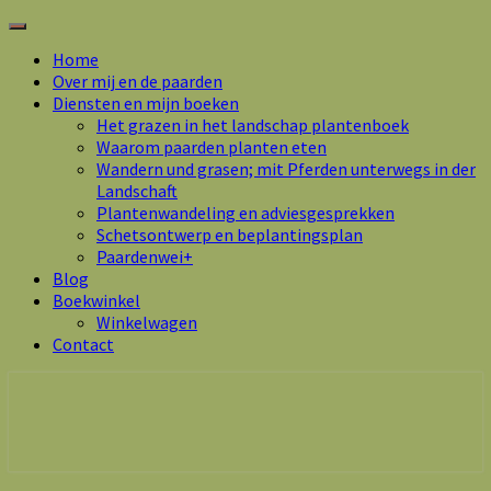
Toggle
navigation
Home
Over mij en de paarden
Diensten en mijn boeken
Het grazen in het landschap plantenboek
Waarom paarden planten eten
Wandern und grasen; mit Pferden unterwegs in der
Landschaft
Plantenwandeling en adviesgesprekken
Schetsontwerp en beplantingsplan
Paardenwei+
Blog
Boekwinkel
Winkelwagen
Contact
Marsha Wijlhuizen.nl – Paarden zoals ze
zijn.