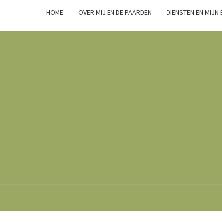
HOME
OVER MIJ EN DE PAARDEN
DIENSTEN EN MIJN
Marsha
Wijlhuizen.nl
– Paarden
Zoals Ze
Zijn.