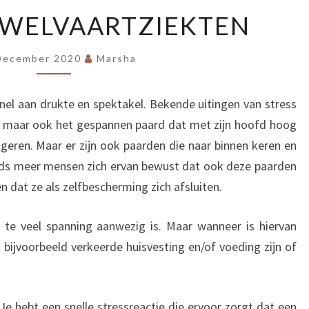
STRESS
 WELVAARTZIEKTEN
EN
WELVAARTZIEKTEN
December 2020
Marsha
snel aan drukte en spektakel. Bekende uitingen van stress
 maar ook het gespannen paard dat met zijn hoofd hoog
geren. Maar er zijn ook paarden die naar binnen keren en
eeds meer mensen zich ervan bewust dat ook deze paarden
en dat ze als zelfbescherming zich afsluiten.
 te veel spanning aanwezig is. Maar wanneer is hiervan
bijvoorbeeld verkeerde huisvesting en/of voeding zijn of
 Je hebt een snelle stressreactie die ervoor zorgt dat een