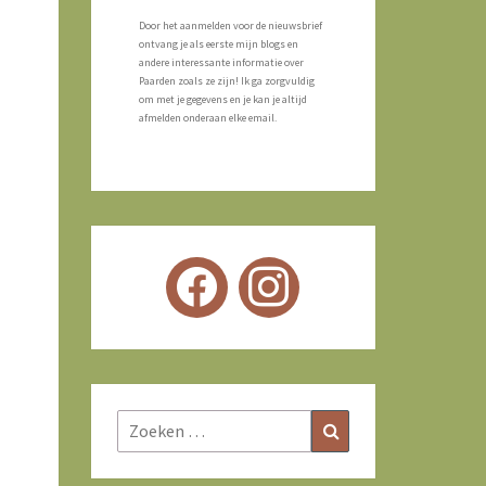
Door het aanmelden voor de nieuwsbrief
ontvang je als eerste mijn blogs en
andere interessante informatie over
Paarden zoals ze zijn! Ik ga zorgvuldig
om met je gegevens en je kan je altijd
afmelden onderaan elke email.
Zoeken
Zoeken
naar: