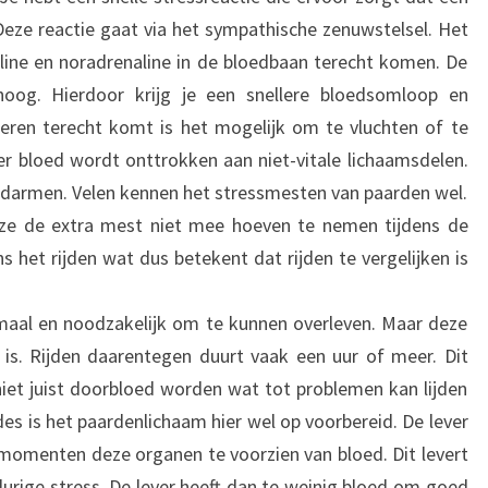
Deze reactie gaat via het sympathische zenuwstelsel. Het
line en noradrenaline in de bloedbaan terecht komen. De
oog. Hierdoor krijg je een snellere bloedsomloop en
ieren terecht komt is het mogelijk om te vluchten of te
er bloed wordt onttrokken aan niet-vitale lichaamsdelen.
 darmen. Velen kennen het stressmesten van paarden wel.
e de extra mest niet mee hoeven te nemen tijdens de
ns het rijden wat dus betekent dat rijden te vergelijken is
maal en noodzakelijk om te kunnen overleven. Maar deze
 is. Rijden daarentegen duurt vaak een uur of meer. Dit
niet juist doorbloed worden wat tot problemen kan lijden
es is het paardenlichaam hier wel op voorbereid. De lever
momenten deze organen te voorzien van bloed. Dit levert
durige stress. De lever heeft dan te weinig bloed om goed