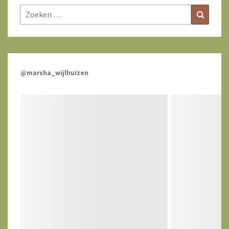
Zoeken
Zoeke
naar:
@marsha_wijlhuizen