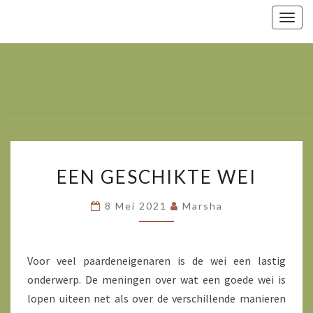
Togg
navig
Marsha
Wijlhuizen.nl
– Paarden
Zoals Ze
Zijn.
EEN
EEN GESCHIKTE WEI
GESCHIKTE
WEI
8 Mei 2021
Marsha
Voor veel paardeneigenaren is de wei een lastig
onderwerp. De meningen over wat een goede wei is
lopen uiteen net als over de verschillende manieren