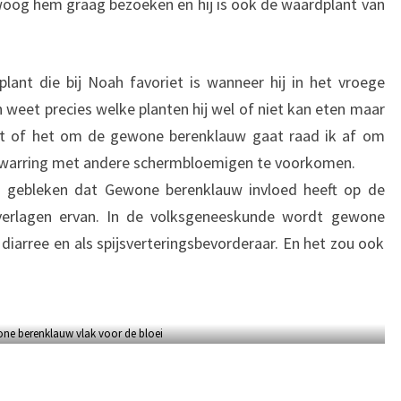
og hem graag bezoeken en hij is ook de waardplant van
lant die bij Noah favoriet is wanneer hij in het vroege
weet precies welke planten hij wel of niet kan eten maar
nt of het om de gewone berenklauw gaat raad ik af om
erwarring met andere schermbloemigen te voorkomen.
s gebleken dat Gewone berenklauw invloed heeft op de
erlagen ervan. In de volksgeneeskunde wordt gewone
diarree en als spijsverteringsbevorderaar. En het zou ook
ne berenklauw vlak voor de bloei