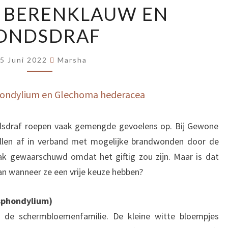
 BERENKLAUW EN
BERENKLAUW
ONDSDRAF
EN
HONDSDRAF
5 Juni 2022
Marsha
ondylium en Glechoma hederacea
sdraf roepen vaak gemengde gevoelens op. Bij Gewone
llen af in verband met mogelijke brandwonden door de
k gewaarschuwd omdat het giftig zou zijn. Maar is dat
an wanneer ze een vrije keuze hebben?
sphondylium)
 de schermbloemenfamilie. De kleine witte bloempjes