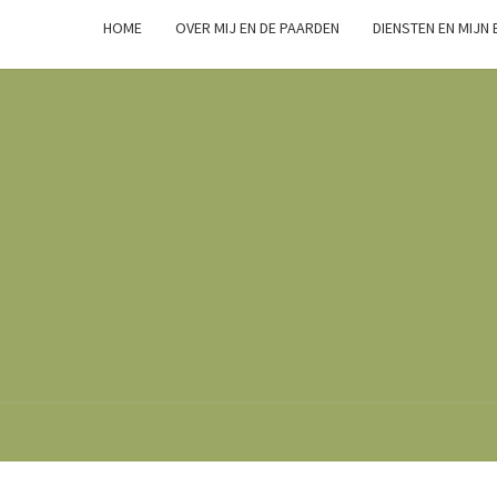
HOME
OVER MIJ EN DE PAARDEN
DIENSTEN EN MIJN
Marsha
Wijlhuizen.nl
– Paarden
Zoals Ze
Zijn.
GEWONE