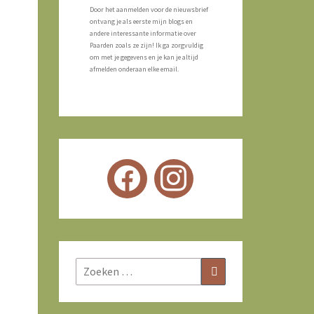
Door het aanmelden voor de nieuwsbrief
ontvang je als eerste mijn blogs en
andere interessante informatie over
Paarden zoals ze zijn! Ik ga zorgvuldig
om met je gegevens en je kan je altijd
afmelden onderaan elke email.
Zoeken
Zoeken
naar: