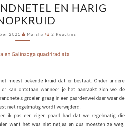
NDNETEL EN HARIG
BRANDNETEL
NOPKRUID
EN
HARIG
Reacties
KNOPKRUID
ber 2021
Marsha
2 Reacties
ia en Galinsoga quadriradiata
 het meest bekende kruid dat er bestaat. Onder andere
 er kan ontstaan wanneer je het aanraakt zien we de
randnetels groeien graag in een paardenwei daar waar de
t niet regelmatig wordt verwijderd.
oen ik pas een eigen paard had dat we regelmatig die
aien want het was niet netjes en dus moesten ze weg.