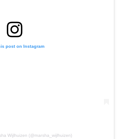
his post on Instagram
sha Wijlhuizen (@marsha_wijlhuizen)