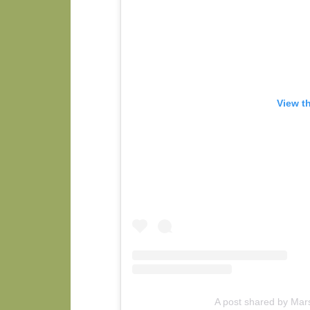
View t
A post shared by Mar