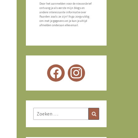
Door het aanmelden voor de nieuwsbrief
ontvang je als eerste mijn blogs en
andere interessante informatie over
Paarden zoals ze zijn! Ik ga zorgvuldig
om met je gegevens en je kan je altijd
afmelden onderaan elke email.
Zoeken
Zoeken
naar: