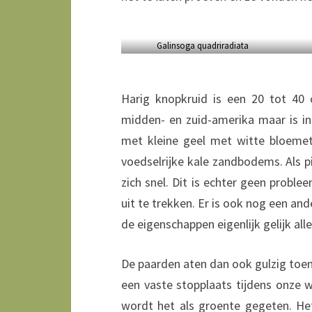
Galinsoga quadriradiata
Harig knopkruid is een 20 tot 40 
midden- en zuid-amerika maar is i
met kleine geel met witte bloemetj
voedselrijke kale zandbodems. Als pi
zich snel. Dit is echter geen probl
uit te trekken. Er is ook nog een and
de eigenschappen eigenlijk gelijk all
De paarden aten dan ook gulzig toen
een vaste stopplaats tijdens onze 
wordt het als groente gegeten. Het 