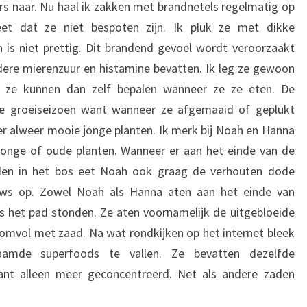
rs naar. Nu haal ik zakken met brandnetels regelmatig op
et dat ze niet bespoten zijn. Ik pluk ze met dikke
is niet prettig. Dit brandend gevoel wordt veroorzaakt
dere mierenzuur en histamine bevatten. Ik leg ze gewoon
n ze kunnen dan zelf bepalen wanneer ze ze eten. De
hele groeiseizoen want wanneer ze afgemaaid of geplukt
r alweer mooie jonge planten. Ik merk bij Noah en Hanna
jonge of oude planten. Wanneer er aan het einde van de
inden in het bos eet Noah ook graag de verhouten dode
nieuws op. Zowel Noah als Hanna aten aan het einde van
s het pad stonden. Ze aten voornamelijk de uitgebloeide
omvol met zaad. Na wat rondkijken op het internet bleek
aamde superfoods te vallen. Ze bevatten dezelfde
ant alleen meer geconcentreerd. Net als andere zaden