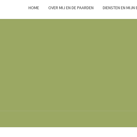
HOME
OVER MIJ EN DE PAARDEN
DIENSTEN EN MIJN
Marsha
Wijlhuizen.nl
– Paarden
Zoals Ze
Zijn.
GROTE