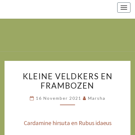
Togg
navig
Marsha
Wijlhuizen.nl
– Paarden
Zoals Ze
Zijn.
KLEINE
KLEINE VELDKERS EN
VELDKERS
FRAMBOZEN
EN
FRAMBOZEN
16 November 2021
Marsha
Cardamine hirsuta en Rubus idaeus