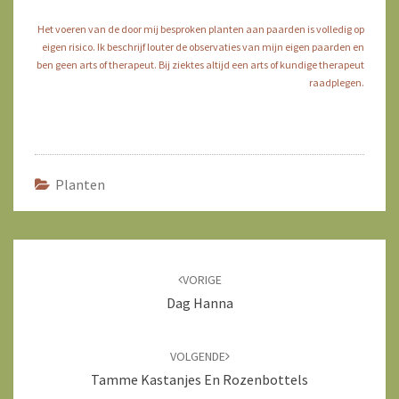
Het voeren van de door mij besproken planten aan paarden is volledig op
eigen risico. Ik beschrijf louter de observaties van mijn eigen paarden en
ben geen arts of therapeut. Bij ziektes altijd een arts of kundige therapeut
raadplegen.
Planten
Bericht
navigatie
VORIGE
Dag Hanna
VOLGENDE
Tamme Kastanjes En Rozenbottels