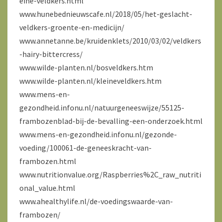
eine-veldkers.html
www.hunebednieuwscafe.nl/2018/05/het-geslacht-
veldkers-groente-en-medicijn/
www.annetanne.be/kruidenklets/2010/03/02/veldkers
-hairy-bittercress/
www.wilde-planten.nl/bosveldkers.htm
www.wilde-planten.nl/kleineveldkers.htm
www.mens-en-
gezondheid.infonu.nl/natuurgeneeswijze/55125-
frambozenblad-bij-de-bevalling-een-onderzoek.html
www.mens-en-gezondheid.infonu.nl/gezonde-
voeding/100061-de-geneeskracht-van-
frambozen.html
www.nutritionvalue.org/Raspberries%2C_raw_nutriti
onal_value.html
www.ahealthylife.nl/de-voedingswaarde-van-
frambozen/