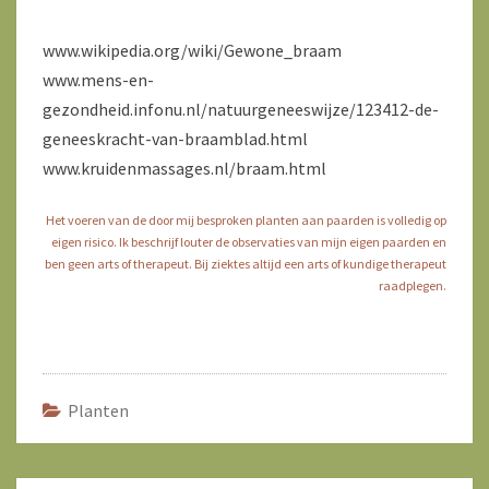
www.wikipedia.org/wiki/Gewone_braam
www.mens-en-
gezondheid.infonu.nl/natuurgeneeswijze/123412-de-
geneeskracht-van-braamblad.html
www.kruidenmassages.nl/braam.html
Het voeren van de door mij besproken planten aan paarden is volledig op
eigen risico. Ik beschrijf louter de observaties van mijn eigen paarden en
ben geen arts of therapeut. Bij ziektes altijd een arts of kundige therapeut
raadplegen.
Planten