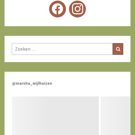
Zoeken
Zoeke
naar:
@marsha_wijlhuizen