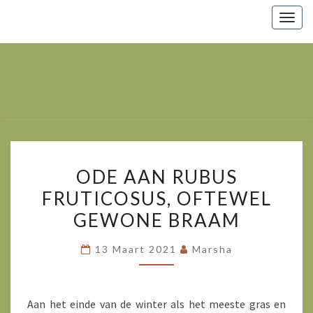
Togg
navig
Marsha
Wijlhuizen.nl
– Paarden
Zoals Ze
Zijn.
ODE
ODE AAN RUBUS
AAN
FRUTICOSUS, OFTEWEL
RUBUS
GEWONE BRAAM
FRUTICOSUS,
OFTEWEL
13 Maart 2021
Marsha
GEWONE
BRAAM
Aan het einde van de winter als het meeste gras en