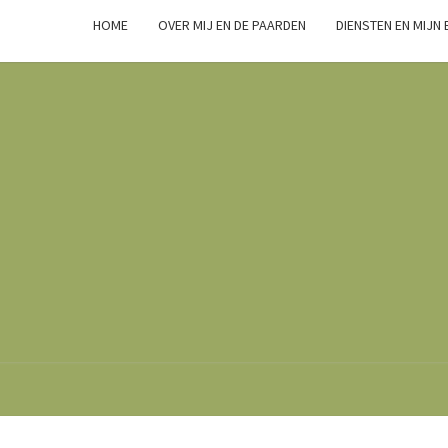
HOME
OVER MIJ EN DE PAARDEN
DIENSTEN EN MIJN
Marsha
Wijlhuizen.nl
– Paarden
Zoals Ze
Zijn.
TWEE