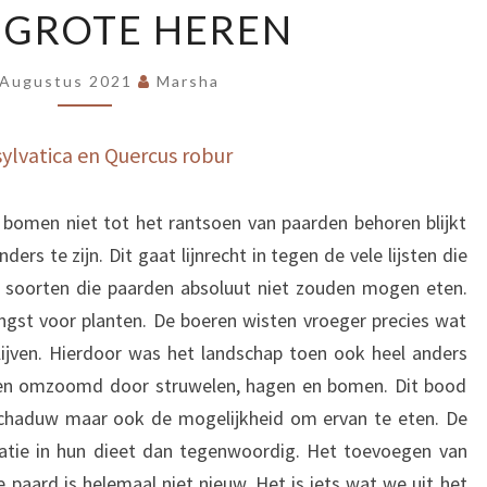
 GROTE HEREN
GROTE
HEREN
 Augustus 2021
Marsha
sylvatica en Quercus robur
bomen niet tot het rantsoen van paarden behoren blijkt
ders te zijn. Dit gaat lijnrecht in tegen de vele lijsten die
e soorten die paarden absoluut niet zouden mogen eten.
 angst voor planten. De boeren wisten vroeger precies wat
ijven. Hierdoor was het landschap toen ook heel anders
ren omzoomd door struwelen, hagen en bomen. Dit bood
 schaduw maar ook de mogelijkheid om ervan te eten. De
iatie in hun dieet dan tegenwoordig. Het toevoegen van
paard is helemaal niet nieuw. Het is iets wat we uit het