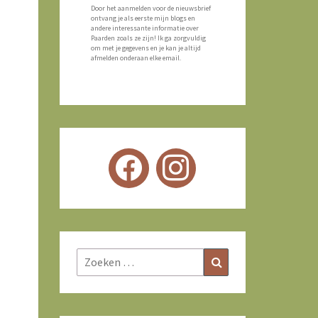
Door het aanmelden voor de nieuwsbrief
ontvang je als eerste mijn blogs en
andere interessante informatie over
Paarden zoals ze zijn! Ik ga zorgvuldig
om met je gegevens en je kan je altijd
afmelden onderaan elke email.
Zoeken
Zoeken
naar: