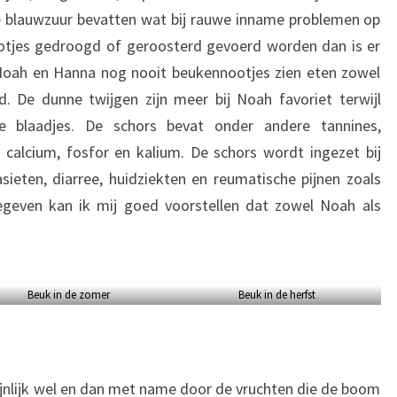
blauwzuur bevatten wat bij rauwe inname problemen op
otjes gedroogd of geroosterd gevoerd worden dan is er
Noah en Hanna nog nooit beukennootjes zien eten zowel
. De dunne twijgen zijn meer bij Noah favoriet terwijl
e blaadjes. De schors bevat onder andere tannines,
, calcium, fosfor en kalium. De schors wordt ingezet bij
eten, diarree, huidziekten en reumatische pijnen zoals
 gegeven kan ik mij goed voorstellen dat zowel Noah als
Beuk in de zomer
Beuk in de herfst
jnlijk wel en dan met name door de vruchten die de boom