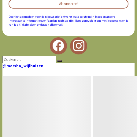
Door het aanmelden voor de nieuwsbrief ontvang je als eerste mijn blogs en andere
interessante informatie over Paarden zoals ze zijn! Ik ga zorgvuldig om met je gegevens en je
kan je altijd afmelden onderaan elke email.
Zoeken
Zoeken
naar:
@marsha_wijlhuizen