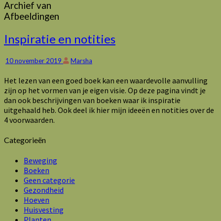
Archief van
Afbeeldingen
Inspiratie
Inspiratie en notities
en
notities
10 november 2019
Marsha
Het lezen van een goed boek kan een waardevolle aanvulling
zijn op het vormen van je eigen visie. Op deze pagina vindt je
dan ook beschrijvingen van boeken waar ik inspiratie
uitgehaald heb. Ook deel ik hier mijn ideeën en notities over de
4 voorwaarden.
Categorieën
Beweging
Boeken
Geen categorie
Gezondheid
Hoeven
Huisvesting
Planten