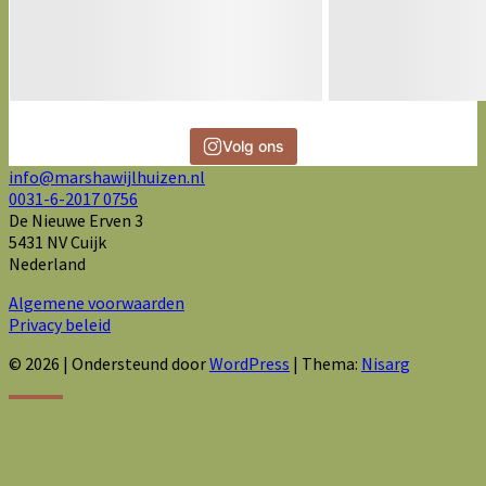
Volg ons
info@marshawijlhuizen.nl
0031-6-2017 0756
De Nieuwe Erven 3
5431 NV Cuijk
Nederland
Algemene voorwaarden
Privacy beleid
© 2026
|
Ondersteund door
WordPress
|
Thema:
Nisarg