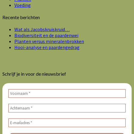
Voeding
Recente berichten
Wat als Jacobskruiskruid…
Biodiversiteit en de paardenwei
Planten versus mineralenbrokken
Hooi-analyse en paardengedrag
Schrijf je in voor de nieuwsbrief