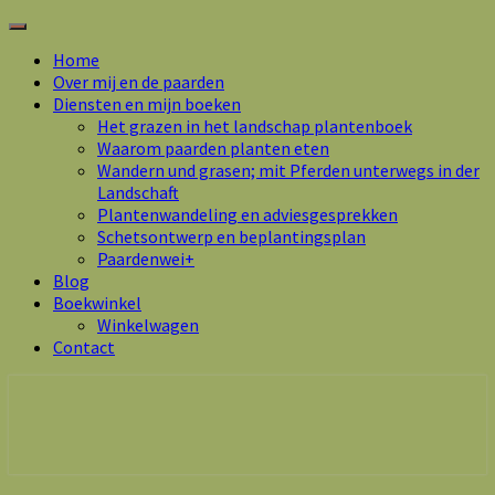
Toggle
navigation
Home
Over mij en de paarden
Diensten en mijn boeken
Het grazen in het landschap plantenboek
Waarom paarden planten eten
Wandern und grasen; mit Pferden unterwegs in der
Landschaft
Plantenwandeling en adviesgesprekken
Schetsontwerp en beplantingsplan
Paardenwei+
Blog
Boekwinkel
Winkelwagen
Contact
Marsha Wijlhuizen.nl – Paarden zoals ze
zijn.