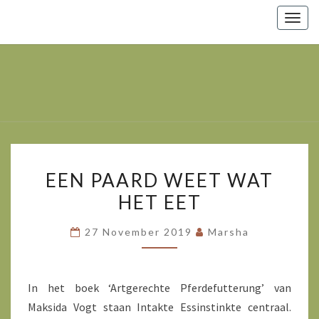
Togg
navig
Marsha
Wijlhuizen.nl
– Paarden
Zoals Ze
Zijn.
EEN
EEN PAARD WEET WAT
PAARD
HET EET
WEET
WAT
27 November 2019
Marsha
HET
EET
In het boek ‘Artgerechte Pferdefutterung’ van
Maksida Vogt staan Intakte Essinstinkte centraal.