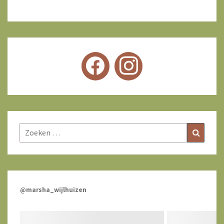
Zoeken
Zoeke
naar:
@marsha_wijlhuizen