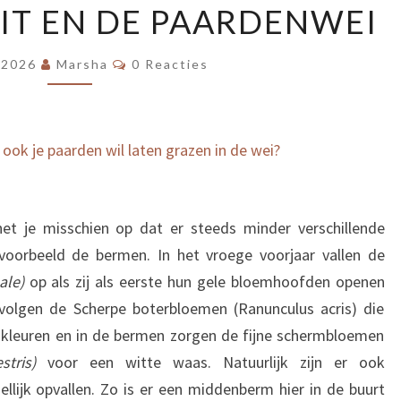
EIT EN DE PAARDENWEI
EN
DE
Reacties
 2026
Marsha
0 Reacties
PAARDENWEI
e ook je paarden wil laten grazen in de wei?
het je misschien op dat er steeds minder verschillende
jvoorbeeld de bermen. In het vroege voorjaar vallen de
ale)
op als zij als eerste hun gele bloemhoofden openen
 volgen de Scherpe boterbloemen (Ranunculus acris) die
 kleuren en in de bermen zorgen de fijne schermbloemen
stris)
voor een witte waas. Natuurlijk zijn er ook
lijk opvallen. Zo is er een middenberm hier in de buurt