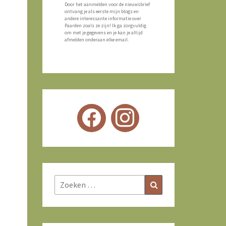
Door het aanmelden voor de nieuwsbrief
ontvang je als eerste mijn blogs en
andere interessante informatie over
Paarden zoals ze zijn! Ik ga zorgvuldig
om met je gegevens en je kan je altijd
afmelden onderaan elke email.
Zoeken
Zoeken
naar: