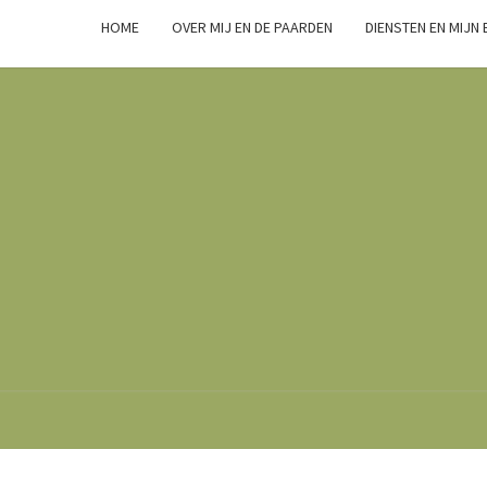
HOME
OVER MIJ EN DE PAARDEN
DIENSTEN EN MIJN
Marsha
Wijlhuizen.nl
– Paarden
Zoals Ze
Zijn.
BIODIVERSITEIT