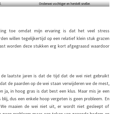
.
Onderwei vochtiger en herstelt sneller.
ing toe omdat mijn ervaring is dat het veel stress
den willen tegelijkertijd op een relatief klein stuk grazen
aast worden deze stukken erg kort afgegraasd waardoor
de laatste jaren is dat de tijd dat de wei niet gebruikt
jd dat de paarden op de wei staan verwijderen we de mest,
ja, in hoog gras is dat best een klus. Maar mis je een
es blij, dus een enkele hoop vergeten is geen probleem. En
 We maaien de wei niet uit, er wordt niet gesleept of
en geen probleem maar een teken van gezonde bodem en