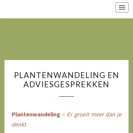
Togg
navig
Marsha
Wijlhuizen.nl
– Paarden
Zoals Ze
Zijn.
PLANTENWANDELING
PLANTENWANDELING EN
EN
ADVIESGESPREKKEN
ADVIESGESPREKKEN
Plantenwandeling
–
Er groeit meer dan je
denkt