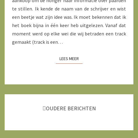
aankoop om de honger naar informatie over paarden
te stillen. Ik kende de naam van de schrijver en wist
een beetje wat zijn idee was. Ik moet bekennen dat ik
het boek bijna in één keer heb uitgelezen. Vanaf dat
moment werd op elke wei die wij betraden een track
gemaakt (track is een…
LEES MEER
LEES MEER
Berichtnavigatie
OUDERE BERICHTEN