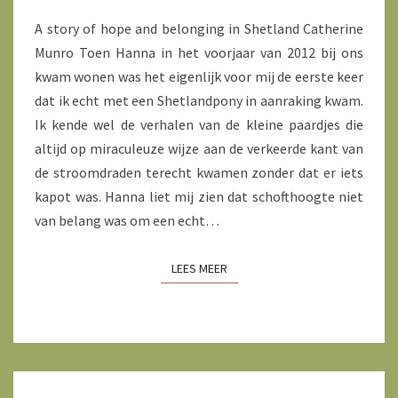
OF
THE
A story of hope and belonging in Shetland Catherine
WORLD
Munro Toen Hanna in het voorjaar van 2012 bij ons
kwam wonen was het eigenlijk voor mij de eerste keer
dat ik echt met een Shetlandpony in aanraking kwam.
Ik kende wel de verhalen van de kleine paardjes die
altijd op miraculeuze wijze aan de verkeerde kant van
de stroomdraden terecht kwamen zonder dat er iets
kapot was. Hanna liet mij zien dat schofthoogte niet
van belang was om een echt…
LEES MEER
LEES MEER
HORSES