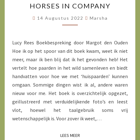
HORSES IN COMPANY
IN
COMPANY
14 Augustus 2022
Marsha
Lucy Rees Boekbespreking door Margot den Ouden
Hoe ik op het spoor van dit boek kwam, weet ik niet
meer, maar ik ben blij dat ik het gevonden heb! Het
vertelt hoe paarden in het wild samenleven en biedt
handvatten voor hoe we met ‘huispaarden’ kunnen
omgaan. Sommige dingen wist ik al, andere waren
nieuw voor me. Het boek is overzichtelijk opgezet,
geïllustreerd met verduidelijkende foto’s en leest
vlot, hoewel het taalgebruik soms vrij
wetenschappelijk is. Voor zover ik weet,…
LEES MEER
LEES MEER