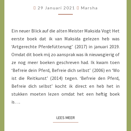
DIE
29 Januari 2021
Marsha
REITKUNST?
Ein neuer Blick auf die alten Meister Maksida Vogt Het
eerste boek dat ik van Maksida gelezen heb was
‘Artgerechte Pferdefütterung’ (2017) in januari 2019.
Omdat dit boek mij zo aansprak was ik nieuwsgierig of
ze nog meer boeken geschreven had. Ik kwam toen
‘Befreie dein Pferd, Befreie dich selbst’ (2006) en ‘Wo
ist die Reitkunst’ (2014) tegen. ‘Befreie den Pferd,
Befreie dich selbst’ kocht ik direct en heb het in
stukken moeten lezen omdat het een heftig boek
is….
LEES MEER
LEES MEER