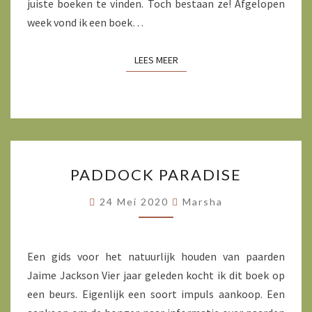
juiste boeken te vinden. Toch bestaan ze! Afgelopen
week vond ik een boek…
LEES MEER
LEES MEER
PADDOCK
PADDOCK PARADISE
PARADISE
24 Mei 2020
Marsha
Een gids voor het natuurlijk houden van paarden
Jaime Jackson Vier jaar geleden kocht ik dit boek op
een beurs. Eigenlijk een soort impuls aankoop. Een