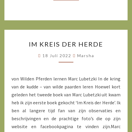
IM
IM KREIS DER HERDE
KREIS
DER
18 Juli 2022
Marsha
HERDE
von Wilden Pferden lernen Marc Lubetzki In de kring
van de kudde – van wilde paarden leren Hoewel kort
geleden het tweede boek van Marc Lubetzki uit kwam
heb ik zijn eerste boek gekocht ‘Im Kreis der Herde’. Ik
ben al langere tijd fan van zijn observaties en
beschrijvingen en de prachtige foto’s die op zijn
website en facebookpagina te vinden zijn.Marc