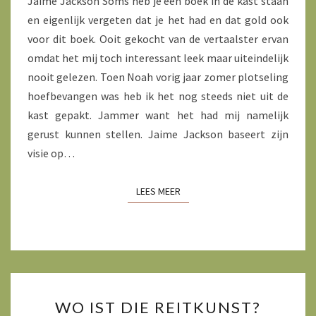
Jaime Jackson Soms heb je een boek in de kast staan
en eigenlijk vergeten dat je het had en dat gold ook
voor dit boek. Ooit gekocht van de vertaalster ervan
omdat het mij toch interessant leek maar uiteindelijk
nooit gelezen. Toen Noah vorig jaar zomer plotseling
hoefbevangen was heb ik het nog steeds niet uit de
kast gepakt. Jammer want het had mij namelijk
gerust kunnen stellen. Jaime Jackson baseert zijn
visie op…
LEES MEER
LEES MEER
WO
WO IST DIE REITKUNST?
IST