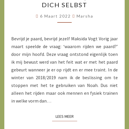
DICH SELBST
PFERD,
BEFREIE
6 Maart 2022
Marsha
DICH
SELBST
Bevrijd je paard, bevrijd jezelf Maksida Vogt Vorig jaar
maart speelde de vraag: ‘waarom rijden we paard?’
door mijn hoofd. Deze vraag ontstond eigenlijk toen
ik mij bewust werd van het feit wat er met het paard
gebeurt wanneer je er op rijdt en er mee traint. In de
winter van 2018/2019 nam ik de beslissing om te
stoppen met het te gebruiken van Noah. Dus niet
alleen het rijden maar ook mennen en fysiek trainen
in welke vorm dan…
LEES MEER
LEES MEER