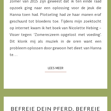
zomer van 2015 zijn geweest dat ik ten einde raad
opzoek ging naar een oplossing voor de jeuk die
Hanna toen had. Plotseling had ze haar manen eraf
geschuurd tot bloedens toe. Tijdens mijn zoektocht
op internet kwam ik het boek van Nicolette Hebing –
Visser tegen: ‘Zomereczeem opgelost met voeding’.
Dit klonk mij als muziek in de oren want een
probleem oplossen door gewoon het dieet van Hanna
te…
LEES MEER
LEES MEER
BEFREIE
BEFREIE DEIN PFERD, BEFREIE
DEIN