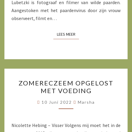
Lubetzki is fotograaf en filmer van wilde paarden.
Aangestoken met het paardenvirus door zijn vrouw
observeert, filmt en…
LEES MEER
LEES MEER
ZOMERECZEEM
ZOMERECZEEM OPGELOST
OPGELOST
MET VOEDING
MET
VOEDING
10 Juni 2022
Marsha
Nicolette Hebing – Visser Volgens mij moet het in de