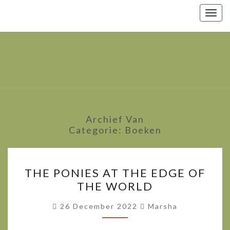
Togg
navig
Marsha
Wijlhuizen.nl
– Paarden
Zoals Ze
Zijn.
Archief Van
Categorie:
Boeken
THE
THE PONIES AT THE EDGE OF
PONIES
THE WORLD
AT
THE
26 December 2022
Marsha
EDGE