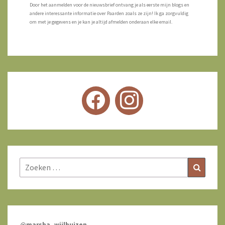
Door het aanmelden voor de nieuwsbrief ontvang je als eerste mijn blogs en
andere interessante informatie over Paarden zoals ze zijn! Ik ga zorgvuldig
om met je gegevens en je kan je altijd afmelden onderaan elke email.
Zoeken
Zoeke
naar:
@marsha_wijlhuizen