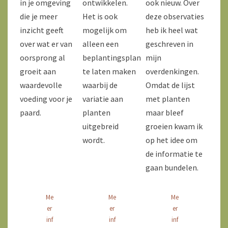
in je omgeving
ontwikkelen.
ook nieuw. Over
die je meer
Het is ook
deze observaties
inzicht geeft
mogelijk om
heb ik heel wat
over wat er van
alleen een
geschreven in
oorsprong al
beplantingsplan
mijn
groeit aan
te laten maken
overdenkingen.
waardevolle
waarbij de
Omdat de lijst
voeding voor je
variatie aan
met planten
paard.
planten
maar bleef
uitgebreid
groeien kwam ik
wordt.
op het idee om
de informatie te
gaan bundelen.
Me
Me
Me
er
er
er
inf
inf
inf