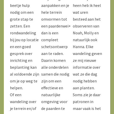
beetje hulp
aanpakken en je
heen heb ik heel
nodig om een
hele terrein
wat uren
grote stap te
omvormen tot
besteed aan het
zetten. Een
een paardenwei+
observeren van
rondwandeling
dan is een
Noah, Molly en
bij jou op locatie
compleet
natuurlijk ook
en een goed
schetsontwerp
Hanna. Elke
gesprek over
aan te raden.
wandeling geven
inrichting en
Daarin komen
ze mij nieuwe
beplanting kan
alle onderdelen
informatie over
al voldoende zijn
samen die nodig
wat ze die dag
om je op weg te
zijn om een
nodig hebben
helpen.
effectieve en
aan planten.
Of een
natuurlijke
Soms zie je daar
wandeling over
omgeving voor
patronen in
je terrein en/of
de paarden te
maar vaak is het