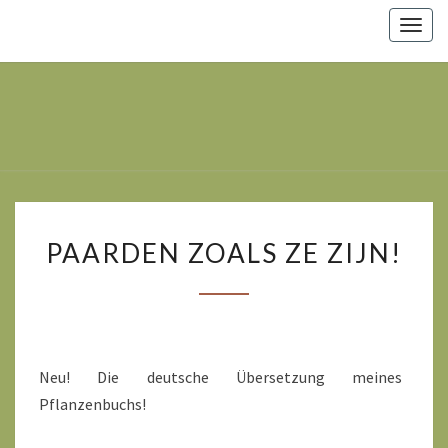
Togg
navig
Marsha
Wijlhuizen.nl
– Paarden
Zoals Ze
Zijn.
PAARDEN
PAARDEN ZOALS ZE ZIJN!
ZOALS
ZE
ZIJN!
Neu! Die deutsche Übersetzung meines
Pflanzenbuchs!