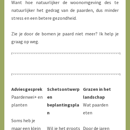
Want hoe natuurlijker de woonomgeving des te
natuurlijker het gedrag van de paarden, dus minder
stress en een betere gezondheid.
Zie je door de bomen je paard niet meer? Ik help je
graag op weg.
Adviesgesprek
Schetsontwerp
Grazen in het
Paardenwei+ en
en
landschap
planten
beplantingspla
Wat paarden
n
eten
Soms heb je
maar een klein
Wil je het groots
Door de jaren