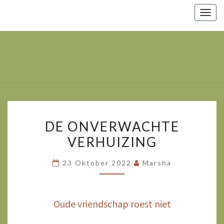
Togg
navig
Marsha
Wijlhuizen.nl
– Paarden
Zoals Ze
Zijn.
DE
DE ONVERWACHTE
ONVERWACHTE
VERHUIZING
VERHUIZING
23 Oktober 2022
Marsha
Oude vriendschap roest niet