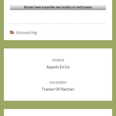
Binnen twee maanden een kudde vol vertrouwen
Huisvesting
Bericht
navigatie
VORIGE
Appels En Co
VOLGENDE
Trainer Of Partner