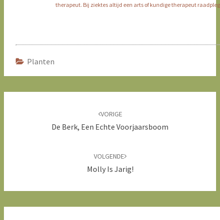
therapeut. Bij ziektes altijd een arts of kundige therapeut raadple
Planten
Bericht
navigatie
VORIGE
De Berk, Een Echte Voorjaarsboom
VOLGENDE
Molly Is Jarig!