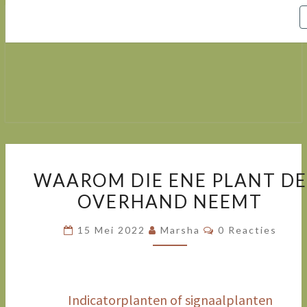
Marsha
Wijlhuizen.nl
– Paarden
Zoals Ze
Zijn.
WAAROM
WAAROM DIE ENE PLANT DE
DIE
OVERHAND NEEMT
ENE
PLANT
Reacties
15 Mei 2022
Marsha
0 Reacties
DE
OVERHAND
NEEMT
Indicatorplanten of signaalplanten