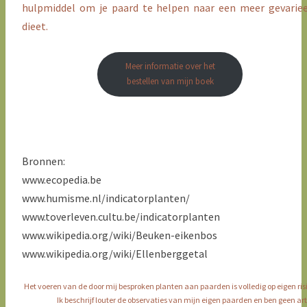
hulpmiddel om je paard te helpen naar een meer gevarie
dieet.
Meer informatie over het
bestellen van mijn boek
Bronnen:
www.ecopedia.be
www.humisme.nl/indicatorplanten/
www.toverleven.cultu.be/indicatorplanten
www.wikipedia.org/wiki/Beuken-eikenbos
www.wikipedia.org/wiki/Ellenberggetal
Het voeren van de door mij besproken planten aan paarden is volledig op eigen ris
Ik beschrijf louter de observaties van mijn eigen paarden en ben geen art