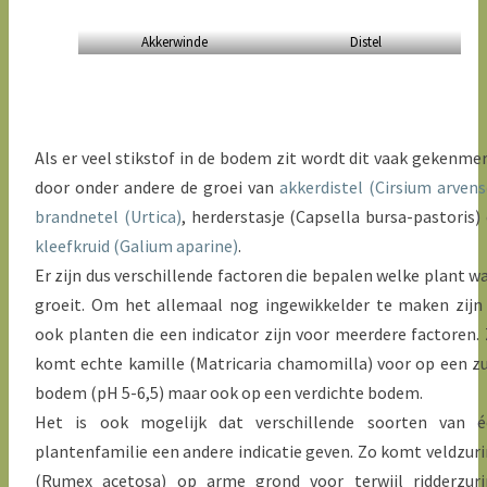
Akkerwinde
Distel
Als er veel stikstof in de bodem zit wordt dit vaak gekenme
door onder andere de groei van
akkerdistel (Cirsium arvens
brandnetel (Urtica)
, herderstasje (Capsella bursa-pastoris)
kleefkruid (Galium aparine)
.
Er zijn dus verschillende factoren die bepalen welke plant w
groeit. Om het allemaal nog ingewikkelder te maken zijn
ook planten die een indicator zijn voor meerdere factoren.
komt echte kamille (Matricaria chamomilla) voor op een z
bodem (pH 5-6,5) maar ook op een verdichte bodem.
Het is ook mogelijk dat verschillende soorten van é
plantenfamilie een andere indicatie geven. Zo komt veldzur
(Rumex acetosa) op arme grond voor terwijl ridderzur