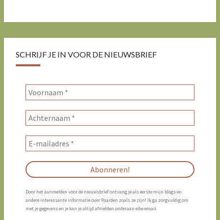
SCHRIJF JE IN VOOR DE NIEUWSBRIEF
Door het aanmelden voor de nieuwsbrief ontvang je als eerste mijn blogs en
andere interessante informatie over Paarden zoals ze zijn! Ik ga zorgvuldig om
met je gegevens en je kan je altijd afmelden onderaan elke email.