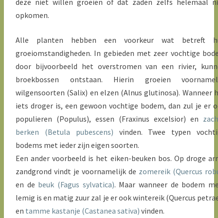
deze niet willen groeien of dat zaden zelfs helemaal n
opkomen.
Alle planten hebben een voorkeur wat betreft h
groeiomstandigheden. In gebieden met zeer vochtige bo
door bijvoorbeeld het overstromen van een rivier, kun
broekbossen ontstaan. Hierin groeien voornameli
wilgensoorten (Salix) en elzen (Alnus glutinosa). Wanneer 
iets droger is, een gewoon vochtige bodem, dan zul je er 
populieren (Populus), essen (Fraxinus excelsior) en
zac
berken (Betula pubescens)
vinden. Twee typen vochti
bodems met ieder zijn eigen soorten.
Een ander voorbeeld is het eiken-beuken bos. Op droge a
zandgrond vindt je voornamelijk de
zomereik (Quercus rob
en de
beuk (Fagus sylvatica)
. Maar wanneer de bodem me
lemig is en matig zuur zal je er ook wintereik (Quercus petra
en
tamme kastanje (Castanea sativa)
vinden.