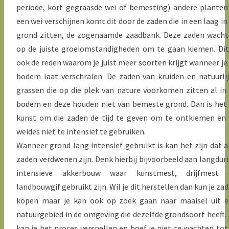
periode, kort gegraasde wei of bemesting) andere planten
een wei verschijnen komt dit door de zaden die in een laag in
grond zitten, de zogenaamde zaadbank. Deze zaden wach
op de juiste groeiomstandigheden om te gaan kiemen. Dit
ook de reden waarom je juist meer soorten krijgt wanneer je
bodem laat verschralen. De zaden van kruiden en natuurli
grassen die op die plek van nature voorkomen zitten al in
bodem en deze houden niet van bemeste grond. Dan is het
kunst om die zaden de tijd te geven om te ontkiemen en
weides niet te intensief te gebruiken.
Wanneer grond lang intensief gebruikt is kan het zijn dat a
zaden verdwenen zijn. Denk hierbij bijvoorbeeld aan langdur
intensieve akkerbouw waar kunstmest, drijfmest 
landbouwgif gebruikt zijn. Wil je dit herstellen dan kun je za
kopen maar je kan ook op zoek gaan naar maaisel uit 
natuurgebied in de omgeving die dezelfde grondsoort heeft.
kan je het proces versnellen en hoef je niet te wachten tot